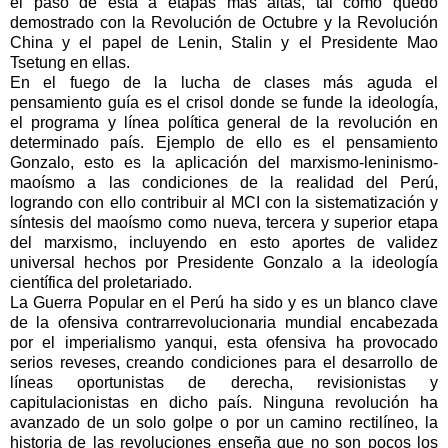
el paso de esta a etapas más altas, tal como quedó
demostrado con la Revolución de Octubre y la Revolución
China y el papel de Lenin, Stalin y el Presidente Mao
Tsetung en ellas.
En el fuego de la lucha de clases más aguda el
pensamiento guía es el crisol donde se funde la ideología,
el programa y línea política general de la revolución en
determinado país. Ejemplo de ello es el pensamiento
Gonzalo, esto es la aplicación del marxismo-leninismo-
maoísmo a las condiciones de la realidad del Perú,
logrando con ello contribuir al MCI con la sistematización y
síntesis del maoísmo como nueva, tercera y superior etapa
del marxismo, incluyendo en esto aportes de validez
universal hechos por Presidente Gonzalo a la ideología
científica del proletariado.
La Guerra Popular en el Perú ha sido y es un blanco clave
de la ofensiva contrarrevolucionaria mundial encabezada
por el imperialismo yanqui, esta ofensiva ha provocado
serios reveses, creando condiciones para el desarrollo de
líneas oportunistas de derecha, revisionistas y
capitulacionistas en dicho país. Ninguna revolución ha
avanzado de un solo golpe o por un camino rectilíneo, la
historia de las revoluciones enseña que no son pocos los