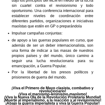
bajo los principios del MLM en medio de la lucha
sin cuartel contra el revisionismo y todo
oportunismo. Una conferencia internacional para
establecer niveles de coordinación entre
diferentes partidos, organizaciones e iniciativas
maoístas que estén en GP o preparándola
Impulsar campañas conjuntas:
de apoyo a las guerras populares en curso, que
además de ser un deber internacionalista, son
una forma de indicar a las masas de nuestros
propios países y del mundo, único camino a
seguir una lucha revolucionaria para su
emancipación, a Guerra Popular.
Por la libertad de los presos políticos y
prisioneros de guerra del mundo.
¡Viva el Primero de Mayo clasista, combativo y
revolucionario!
¡Viva el marxismo-leninismo-maoísmo!
¡Viva la Nueva Ola de la Revolución Proletaria Mundial!
¡Muerte al imperialismo, a la reacción y al revisionismo!
¡Abajo la guerra imperialista y viva la Guerra Popular!