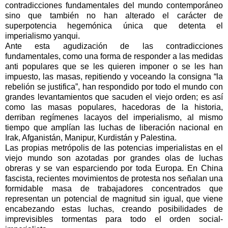
contradicciones fundamentales del mundo contemporáneo
sino que también no han alterado el carácter de
superpotencia hegemónica única que detenta el
imperialismo yanqui.
Ante esta agudización de las contradicciones
fundamentales, como una forma de responder a las medidas
anti populares que se les quieren imponer o se les han
impuesto, las masas, repitiendo y voceando la consigna “la
rebelión se justifica”, han respondido por todo el mundo con
grandes levantamientos que sacuden el viejo orden; es así
como las masas populares, hacedoras de la historia,
derriban regímenes lacayos del imperialismo, al mismo
tiempo que amplían las luchas de liberación nacional en
Irak, Afganistán, Manipur, Kurdistán y Palestina.
Las propias metrópolis de las potencias imperialistas en el
viejo mundo son azotadas por grandes olas de luchas
obreras y se van esparciendo por toda Europa. En China
fascista, recientes movimientos de protesta nos señalan una
formidable masa de trabajadores concentrados que
representan un potencial de magnitud sin igual, que viene
encabezando estas luchas, creando posibilidades de
imprevisibles tormentas para todo el orden social-