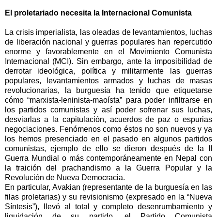
El proletariado necesita la Internacional Comunista
La crisis imperialista, las oleadas de levantamientos, luchas
de liberación nacional y guerras populares han repercutido
enorme y favorablemente en el Movimiento Comunista
Internacional (MCI). Sin embargo, ante la imposibilidad de
derrotar ideológica, política y militarmente las guerras
populares, levantamientos armados y luchas de masas
revolucionarias, la burguesía ha tenido que etiquetarse
cómo “marxista-leninista-maoísta” para poder infiltrarse en
los partidos comunistas y así poder sofrenar sus luchas,
desviarlas a la capitulación, acuerdos de paz o espurias
negociaciones. Fenómenos como éstos no son nuevos y ya
los hemos presenciado en el pasado en algunos partidos
comunistas, ejemplo de ello se dieron después de la II
Guerra Mundial o más contemporáneamente en Nepal con
la traición del prachandismo a la Guerra Popular y la
Revolución de Nueva Democracia.
En particular, Avakian (representante de la burguesía en las
filas proletarias) y su revisionismo (expresado en la “Nueva
Síntesis”), llevó al total y completo desenrumbamiento y
liquidación de su partido, el Partido Comunista