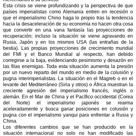
Esta crisis se viene profundizando y la perspectiva de que
países imperialistas como Alemania entren en recesión o
que el imperialismo Chino haga lo propio tras la tendencia
hacia la desaceleración de su economía no hacen otra cosa
que convertir en una vana fantasía las proyecciones de
recuperación; incluso la situación se viene agravando en
Rusia, Japón y en los mismos USA (las entrañas de la
bestia). Las propias proyecciones de crecimiento mundial
del FMI y el Banco Mundial al respecto, han debido
corregirse a la baja, evidenciando pesimismo y desazón en
las filas enemigas. Toda esta situación aumenta la presión
por un nuevo reparto del mundo en medio de la colusión y
pugna interimperialistas. La situación en el Magreb o en el
levante del Mediterráneo (Siria y otros) o África muestran la
creciente agresión del imperialismo francés, inglés o
alemán. En el Mar de China y el Pacífico occidental (Corea
del Norte) el imperialismo japonés se rearma
aceleradamente y busca ganar posiciones en colusión y
pugna con el imperialismo yanqui para enfrentar a Rusia y
China.
Los diferentes cambios que se han producido en la
situación internacional no solo no han modificado las