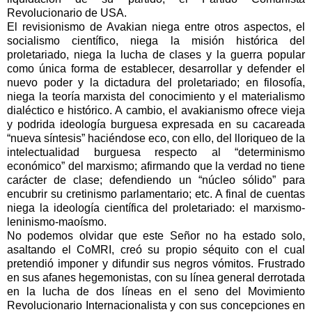
Revolucionario de USA.
El revisionismo de Avakian niega entre otros aspectos, el
socialismo científico, niega la misión histórica del
proletariado, niega la lucha de clases y la guerra popular
como única forma de establecer, desarrollar y defender el
nuevo poder y la dictadura del proletariado; en filosofía,
niega la teoría marxista del conocimiento y el materialismo
dialéctico e histórico. A cambio, el avakianismo ofrece vieja
y podrida ideología burguesa expresada en su cacareada
“nueva síntesis” haciéndose eco, con ello, del lloriqueo de la
intelectualidad burguesa respecto al “determinismo
económico” del marxismo; afirmando que la verdad no tiene
carácter de clase; defendiendo un “núcleo sólido” para
encubrir su cretinismo parlamentario; etc. A final de cuentas
niega la ideología científica del proletariado: el marxismo-
leninismo-maoísmo.
No podemos olvidar que este Señor no ha estado solo,
asaltando el CoMRI, creó su propio séquito con el cual
pretendió imponer y difundir sus negros vómitos. Frustrado
en sus afanes hegemonistas, con su línea general derrotada
en la lucha de dos líneas en el seno del Movimiento
Revolucionario Internacionalista y con sus concepciones en