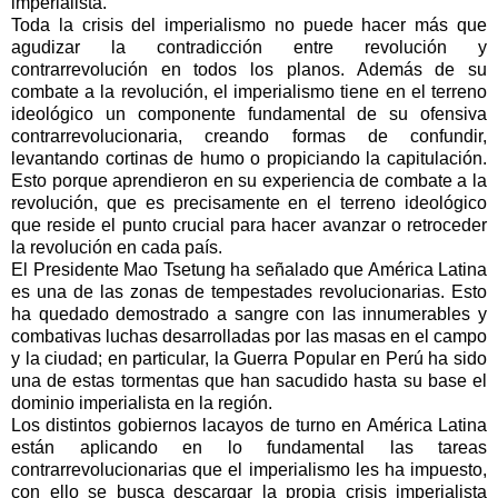
imperialista.
Toda la crisis del imperialismo no puede hacer más que
agudizar la contradicción entre revolución y
contrarrevolución en todos los planos. Además de su
combate a la revolución, el imperialismo tiene en el terreno
ideológico un componente fundamental de su ofensiva
contrarrevolucionaria, creando formas de confundir,
levantando cortinas de humo o propiciando la capitulación.
Esto porque aprendieron en su experiencia de combate a la
revolución, que es precisamente en el terreno ideológico
que reside el punto crucial para hacer avanzar o retroceder
la revolución en cada país.
El Presidente Mao Tsetung ha señalado que América Latina
es una de las zonas de tempestades revolucionarias. Esto
ha quedado demostrado a sangre con las innumerables y
combativas luchas desarrolladas por las masas en el campo
y la ciudad; en particular, la Guerra Popular en Perú ha sido
una de estas tormentas que han sacudido hasta su base el
dominio imperialista en la región.
Los distintos gobiernos lacayos de turno en América Latina
están aplicando en lo fundamental las tareas
contrarrevolucionarias que el imperialismo les ha impuesto,
con ello se busca descargar la propia crisis imperialista