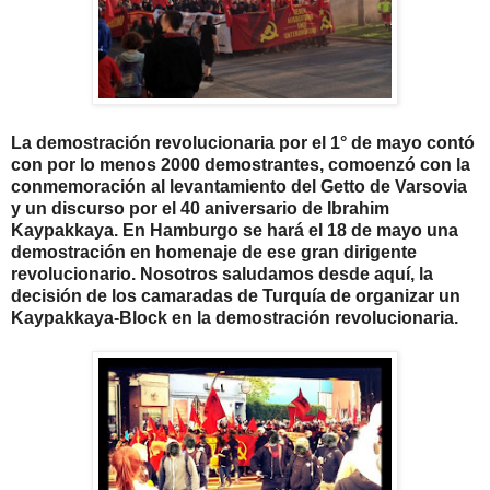
La demostraci
ó
n revolucionaria por el 1
°
de mayo cont
ó
con por lo menos 2000 demostrantes, comoenz
ó
con la
conmemoraci
ó
n al levantamiento del Getto de Varsovia
y un discurso por el 40 aniversario de Ibrahim
Kaypakkaya. En Hamburgo se har
á
el 18 de mayo una
demostraci
ó
n en homenaje de ese gran dirigente
revolucionario. Nosotros saludamos desde aqu
í
, la
decisi
ó
n de los camaradas de Turqu
í
a de organizar un
Kaypakkaya-Block en la demostraci
ó
n revolucionaria.