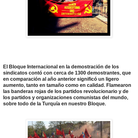
El Bloque Internacional en la demostraci
ó
n de los
sindicatos cont
ó
con cerca de 1300 demostrantes, que
en comparaci
ó
n al a
ñ
o anterior signific
ó
un ligero
aumento, tanto en tama
ñ
o como en calidad. Flamearon
las banderas rojas de los partidos revolucionario y de
los partidos y organizaciones comunistas del mundo,
sobre todo de la Turqu
í
a en nuestro Bloque.