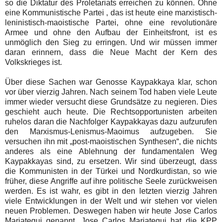
so die Diktatur des Proletariats erreichen zu können. Ohne
eine Kommunistische Partei , das ist heute eine marxistisch-
leninistisch-maoistische Partei, ohne eine revolutionäre
Armee und ohne den Aufbau der Einheitsfront, ist es
unmöglich den Sieg zu erringen. Und wir müssen immer
daran erinnern, dass die Neue Macht der Kern des
Volkskrieges ist.
Über diese Sachen war Genosse Kaypakkaya klar, schon
vor über vierzig Jahren. Nach seinem Tod haben viele Leute
immer wieder versucht diese Grundsätze zu negieren. Dies
geschieht auch heute. Die Rechtsopportunisten arbeiten
ruhelos daran die Nachfolger Kaypakkayas dazu aufzurufen
den Marxismus-Lenismus-Maoimus aufzugeben. Sie
versuchen ihn mit „post-maoistischen Synthesen“, die nichts
anderes als eine Ablehnung der fundamentalen Weg
Kaypakkayas sind, zu ersetzen. Wir sind überzeugt, dass
die Kommunisten in der Türkei und Nordkurdistan, so wie
früher, diese Angriffe auf ihre politische Seele zurückweisen
werden. Es ist wahr, es gibt in den letzten vierzig Jahren
viele Entwicklungen in der Welt und wir stehen vor vielen
neuen Problemen. Deswegen haben wir heute Jose Carlos
Mariategui genannt. Jose Carlos Mariategui hat die KPP