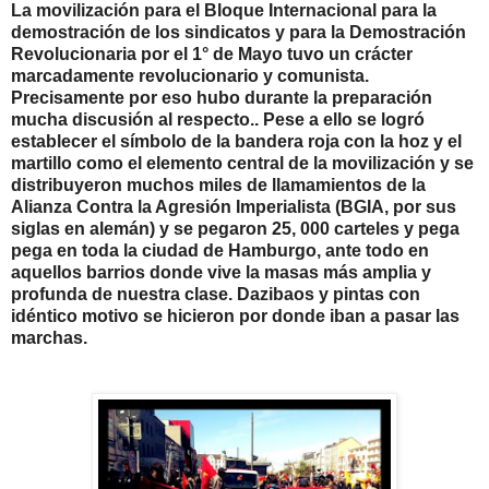
La movilizaci
ó
n para el Bloque Internacional para la
demostraci
ó
n de los sindicatos y para la Demostraci
ó
n
Revolucionaria por el 1
°
de Mayo tuvo un cr
á
cter
marcadamente revolucionario y comunista.
Precisamente por eso hubo durante la preparaci
ó
n
mucha discusi
ó
n al respecto.. Pese a ello se logr
ó
establecer el s
í
mbolo de la bandera roja con la hoz y el
martillo como el elemento central de la movilizaci
ó
n y se
distribuyeron muchos miles de llamamientos de la
Alianza Contra la Agresi
ó
n Imperialista (BGIA, por sus
siglas en alem
á
n) y se pegaron 25, 000 carteles y pega
pega en toda la ciudad de Hamburgo, ante todo en
aquellos barrios donde vive la masas m
á
s amplia y
profunda de nuestra clase. Dazibaos y pintas con
id
é
ntico motivo se hicieron por donde iban a pasar las
marchas.