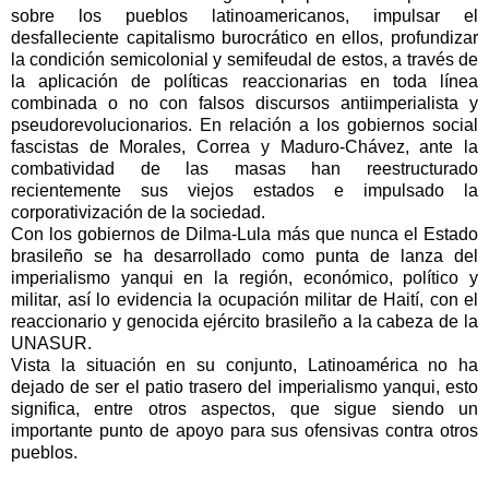
sobre los pueblos latinoamericanos, impulsar el
desfalleciente capitalismo burocrático en ellos, profundizar
la condición semicolonial y semifeudal de estos, a través de
la aplicación de políticas reaccionarias en toda línea
combinada o no con falsos discursos antiimperialista y
pseudorevolucionarios. En relación a los gobiernos social
fascistas de Morales, Correa y Maduro-Chávez, ante la
combatividad de las masas han reestructurado
recientemente sus viejos estados e impulsado la
corporativización de la sociedad.
Con los gobiernos de Dilma-Lula más que nunca el Estado
brasileño se ha desarrollado como punta de lanza del
imperialismo yanqui en la región, económico, político y
militar, así lo evidencia la ocupación militar de Haití, con el
reaccionario y genocida ejército brasileño a la cabeza de la
UNASUR.
Vista la situación en su conjunto, Latinoamérica no ha
dejado de ser el patio trasero del imperialismo yanqui, esto
significa, entre otros aspectos, que sigue siendo un
importante punto de apoyo para sus ofensivas contra otros
pueblos.