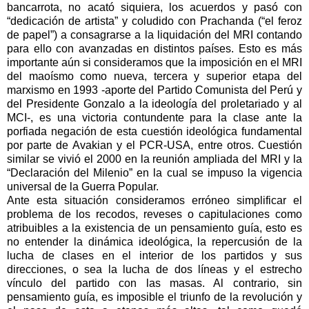
bancarrota, no acató siquiera, los acuerdos y pasó con
“dedicación de artista” y coludido con Prachanda (“el feroz
de papel”) a consagrarse a la liquidación del MRI contando
para ello con avanzadas en distintos países. Esto es más
importante aún si consideramos que la imposición en el MRI
del maoísmo como nueva, tercera y superior etapa del
marxismo en 1993 -aporte del Partido Comunista del Perú y
del Presidente Gonzalo a la ideología del proletariado y al
MCI-, es una victoria contundente para la clase ante la
porfiada negación de esta cuestión ideológica fundamental
por parte de Avakian y el PCR-USA, entre otros. Cuestión
similar se vivió el 2000 en la reunión ampliada del MRI y la
“Declaración del Milenio” en la cual se impuso la vigencia
universal de la Guerra Popular.
Ante esta situación consideramos erróneo simplificar el
problema de los recodos, reveses o capitulaciones como
atribuibles a la existencia de un pensamiento guía, esto es
no entender la dinámica ideológica, la repercusión de la
lucha de clases en el interior de los partidos y sus
direcciones, o sea la lucha de dos líneas y el estrecho
vínculo del partido con las masas. Al contrario, sin
pensamiento guía, es imposible el triunfo de la revolución y