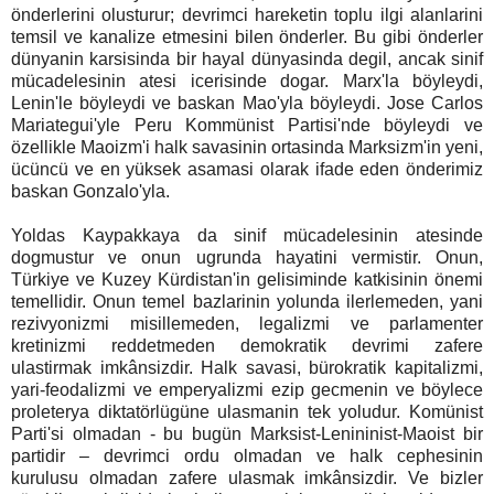
önderlerini olusturur; devrimci hareketin toplu ilgi alanlarini
temsil ve kanalize etmesini bilen önderler. Bu gibi önderler
dünyanin karsisinda bir hayal dünyasinda degil, ancak sinif
mücadelesinin atesi icerisinde dogar.
Marx'la böyleydi,
Lenin'le böyleydi ve baskan Mao'yla böyleydi. Jose Carlos
Mariategui'yle Peru Kommünist Partisi'nde böyleydi ve
özellikle Maoizm'i halk savasinin ortasinda Marksizm'in yeni,
ücüncü ve en yüksek asamasi olarak ifade eden önderimiz
baskan Gonzalo'yla.
Yoldas Kaypakkaya da sinif mücadelesinin atesinde
dogmustur ve onun ugrunda hayatini vermistir. Onun,
Türkiye ve Kuzey Kürdistan'in gelisiminde katkisinin önemi
temellidir. Onun temel bazlarinin yolunda ilerlemeden, yani
rezivyonizmi misillemeden, legalizmi ve parlamenter
kretinizmi reddetmeden demokratik devrimi zafere
ulastirmak imkânsizdir.
Halk savasi, bürokratik kapitalizmi,
yari-feodalizmi ve emperyalizmi ezip gecmenin ve böylece
proleterya diktatörlügüne ulasmanin tek yoludur. Komünist
Parti'si olmadan - bu bugün Marksist-Lenininist-Maoist bir
partidir – devrimci ordu olmadan ve halk cephesinin
kurulusu olmadan zafere ulasmak imkânsizdir. Ve bizler