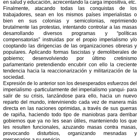
en salud y educación, acrecentando la carga impositiva, etc.
Finalmente, atacando todas las conquistas de los
trabajadores, sean en los mismos países imperialistas o
bien en sus colonias y semicolonias, reprimiendo
brutalmente las protestas, intentando controlar a las masas
desarrollando diversos programas y “políticas
compensatorias” instruidas por el propio imperialismo y/o
cooptando las dirigencias de las organizaciones obreras y
populares. Aplicando formas fascistas y demoliberales de
gobierno; desenvolviendo por último cretinismo
parlamentario pretendiendo encubrir con ello la creciente
tendencia hacia la reaccionarización y militarización de la
sociedad.
Expresión de lo anterior son los desesperados esfuerzos del
imperialismo -particularmente del imperialismo yanqui- para
salir de su crisis, lanzándose para ello, hacia un nuevo
reparto del mundo, interviniendo cada vez de manera más
directa en las naciones oprimidas, a través de sus guerras
de rapiña, haciendo todo tipo de maniobras para derribar
gobiernos que ya no les sean útiles, manteniendo los que
les resulten funcionales, azuzando masas contra masas,
provocando disturbios, organizando mesnadas y
mercenarios a su servicio.