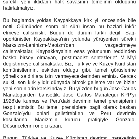
sürekli yeni iktidarin halk savasinin temelinin oldugunu
hatirlatmaliyiz.
Bu baglamda yoldas Kaypakkaya kirk yil öncesinde bile
netti. Ölümünden sonra bir sürü insan bu bazlari inkâr
etmeye calismistir. Bugün de durum farkli degil. Sag-
oportünistler Kaypakkaya'nin yolunda yürüyenleri sürekli
Marksizm-Leninizm-Maoizm'den vazgecirmeye
calismaktalar; Kaypakkaya'nin esas yolununun reddinden
baska birsey olmayan, „post-maoist sentezlerle“ MLM'yi
degistirmeye calismaktalar. Biz, Türkiye ve Kuzey Kürdistan
komünistlerinin, eskiden oldugu gibi, temel görüslerine
yönelik saldirilara izin vermeyeceklerinden eminiz. Gercek
su ki, son kirk yildir dünyada bircok gelisme var ve bizler
yeni sorunlarin karsisindayiz. Bu yüzden bugün Jose Carlos
Mariategui'den bahsettik. Jose Carlos Mariategui KPP'yi
1928'de kurmus ve Peru'daki devrimin temel prensiplerini
tespit etmistir. Bu temel prensiplere bagli olarak baskan
Gonzalo'ydu onlari gelistirebilen ve Peru devrimin
kosullarina Maoizm'in kurucu pratigiyle Gonzalo-
Düsüncelerini öne cikaran.
Bugün, Türkiye ve Kuzey Kürdistan devrimci hareketinin