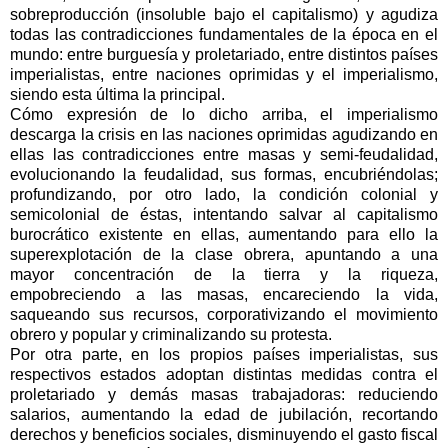
sobreproducción (insoluble bajo el capitalismo) y agudiza
todas las contradicciones fundamentales de la época en el
mundo: entre burguesía y proletariado, entre distintos países
imperialistas, entre naciones oprimidas y el imperialismo,
siendo esta última la principal.
Cómo expresión de lo dicho arriba, el imperialismo
descarga la crisis en las naciones oprimidas agudizando en
ellas las contradicciones entre masas y semi-feudalidad,
evolucionando la feudalidad, sus formas, encubriéndolas;
profundizando, por otro lado, la condición colonial y
semicolonial de éstas, intentando salvar al capitalismo
burocrático existente en ellas, aumentando para ello la
superexplotación de la clase obrera, apuntando a una
mayor concentración de la tierra y la riqueza,
empobreciendo a las masas, encareciendo la vida,
saqueando sus recursos, corporativizando el movimiento
obrero y popular y criminalizando su protesta.
Por otra parte, en los propios países imperialistas, sus
respectivos estados adoptan distintas medidas contra el
proletariado y demás masas trabajadoras: reduciendo
salarios, aumentando la edad de jubilación, recortando
derechos y beneficios sociales, disminuyendo el gasto fiscal