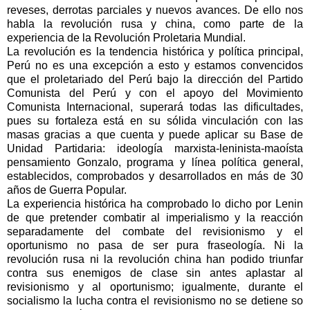
reveses, derrotas parciales y nuevos avances. De ello nos
habla la revolución rusa y china, como parte de la
experiencia de la Revolución Proletaria Mundial.
La revolución es la tendencia histórica y política principal,
Perú no es una excepción a esto y estamos convencidos
que el proletariado del Perú bajo la dirección del Partido
Comunista del Perú y con el apoyo del Movimiento
Comunista Internacional, superará todas las dificultades,
pues su fortaleza está en su sólida vinculación con las
masas gracias a que cuenta y puede aplicar su Base de
Unidad Partidaria: ideología marxista-leninista-maoísta
pensamiento Gonzalo, programa y línea política general,
establecidos, comprobados y desarrollados en más de 30
años de Guerra Popular.
La experiencia histórica ha comprobado lo dicho por Lenin
de que pretender combatir al imperialismo y la reacción
separadamente del combate del revisionismo y el
oportunismo no pasa de ser pura fraseología. Ni la
revolución rusa ni la revolución china han podido triunfar
contra sus enemigos de clase sin antes aplastar al
revisionismo y al oportunismo; igualmente, durante el
socialismo la lucha contra el revisionismo no se detiene so